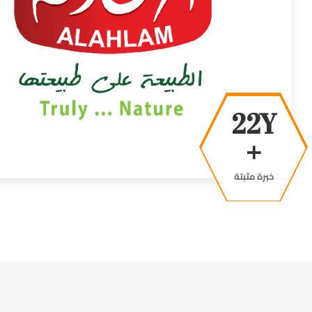
40Y
+
خبرة مثبتة