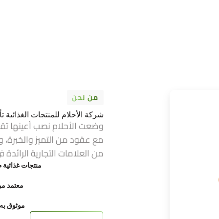
من نحن
شركة الأحلام للمنتجات الغذائية تأسست عام 1974 ف
وضعت الأحلام نصب أعينها تق
مع عقود من التميز والخبرة، و
من العلامات التجارية الرائدة ف
منتجات غذائية ط
معتمد من FDA وح
موثوق به ع