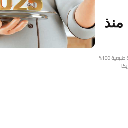
منذ
قمر الدين، زيت زيتون، حلاوة طحينية، مربيات ومخللات سورية طبيعية 100%