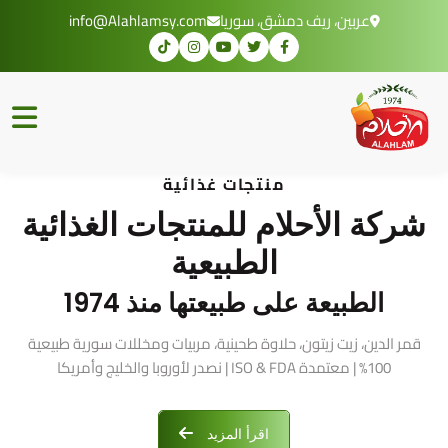
عربين، ريف دمشق، سوريا
info@Alahlamsy.com
منتجات غذائية
شركة الأحلام للمنتجات الغذائية
الطبيعية
الطبيعة على طبيعتها منذ 1974
قمر الدين، زيت زيتون، حلاوة طحينية، مربيات ومخللات سورية طبيعية
100% | معتمدة ISO & FDA | نصدر لأوروبا والخليج وأمريكا
اقرأ المزيد