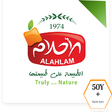
50Y
+
خبرة مثبتة