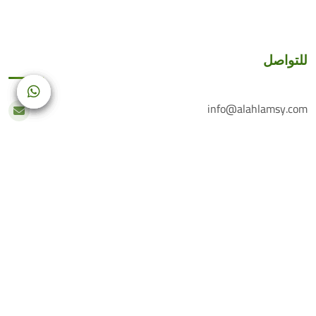
للتواصل
info@alahlamsy.com
عربين، ريف دمشق، سوريا
خدمة العملاء
+(963) 935 222 202
الرقم الأرضي
+(963) 114 076