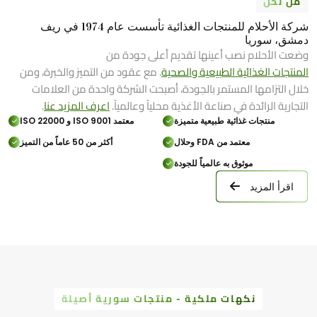
من نحن
شركة الأحلام للمنتجات الغذائية تأسست عام 1974 في ريف
دمشق، سوريا
وضعت الأحلام نصب أعينها تقديم أعلى جودة من
المنتجات الغذائية الطبيعية والصحية
. مع عقود من التميز والخبرة، ومن
خلال التزامها المستمر بالجودة، أصبحت الشركة واحدة من العلامات
التجارية الرائدة في صناعة الأغذية محلياً وعالمياً.
اعرف المزيد عنا
.
منتجات غذائية طبيعية متميزة
معتمد ISO 9001 و ISO 22000
معتمد من FDA وحلال
أكثر من 50 عاماً من التميز
موثوق به عالمياً للجودة
اقرأ المزيد
نكهات ملكية - منتجات سورية أصيلة