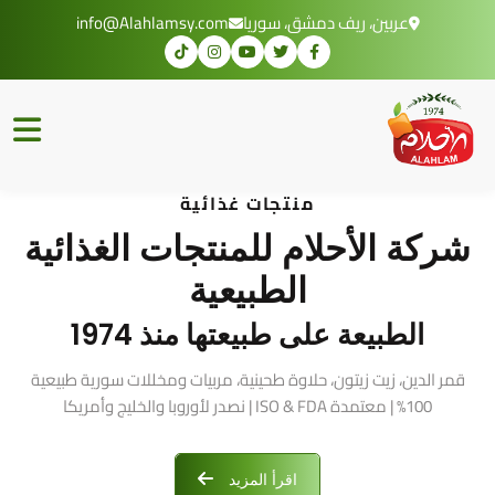
عربين، ريف دمشق، سوريا
info@Alahlamsy.com
منتجات غذائية
شركة الأحلام للمنتجات الغذائية
الطبيعية
الطبيعة على طبيعتها منذ 1974
قمر الدين، زيت زيتون، حلاوة طحينية، مربيات ومخللات سورية طبيعية
100% | معتمدة ISO & FDA | نصدر لأوروبا والخليج وأمريكا
اقرأ المزيد