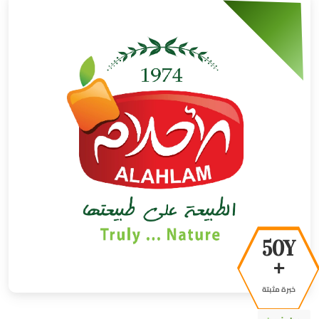
50Y
+
خبرة مثبتة