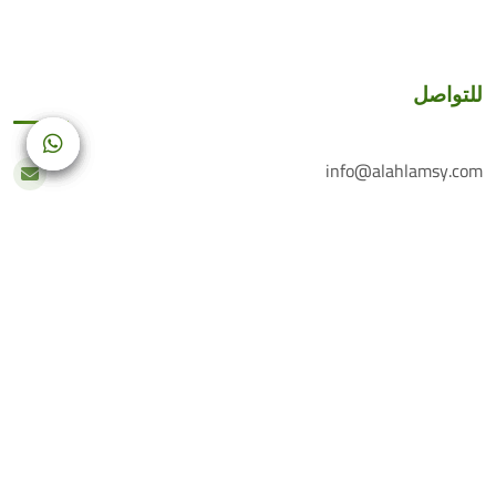
للتواصل
info@alahlamsy.com
عربين، ريف دمشق، سوريا
خدمة العملاء
+(963) 935 222 202
الرقم الأرضي
+(963) 114 076