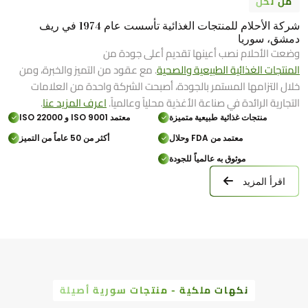
من نحن
شركة الأحلام للمنتجات الغذائية تأسست عام 1974 في ريف
دمشق، سوريا
وضعت الأحلام نصب أعينها تقديم أعلى جودة من
المنتجات الغذائية الطبيعية والصحية
. مع عقود من التميز والخبرة، ومن
خلال التزامها المستمر بالجودة، أصبحت الشركة واحدة من العلامات
التجارية الرائدة في صناعة الأغذية محلياً وعالمياً.
اعرف المزيد عنا
.
منتجات غذائية طبيعية متميزة
معتمد ISO 9001 و ISO 22000
معتمد من FDA وحلال
أكثر من 50 عاماً من التميز
موثوق به عالمياً للجودة
اقرأ المزيد
نكهات ملكية - منتجات سورية أصيلة