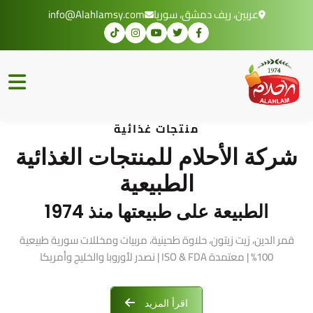
عربين، ريف دمشق، سوريا
info@Alahlamsy.com
منتجات غذائية
شركة الأحلام للمنتجات الغذائية
الطبيعية
الطبيعة على طبيعتها منذ 1974
قمر الدين، زيت زيتون، حلاوة طحينية، مربيات ومخللات سورية طبيعية
100% | معتمدة ISO & FDA | نصدر لأوروبا والخليج وأمريكا
اقرأ المزيد