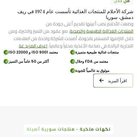
من نحن
شركة الأحلام للمنتجات الغذائية تأسست عام 1974 في ريف
دمشق، سوريا
وضعت الأحلام نصب أعينها تقديم أعلى جودة من
المنتجات الغذائية الطبيعية والصحية
. مع عقود من التميز والخبرة، ومن
خلال التزامها المستمر بالجودة، أصبحت الشركة واحدة من العلامات
التجارية الرائدة في صناعة الأغذية محلياً وعالمياً.
اعرف المزيد عنا
.
منتجات غذائية طبيعية متميزة
معتمد ISO 9001 و ISO 22000
معتمد من FDA وحلال
أكثر من 50 عاماً من التميز
موثوق به عالمياً للجودة
اقرأ المزيد
نكهات ملكية - منتجات سورية أصيلة