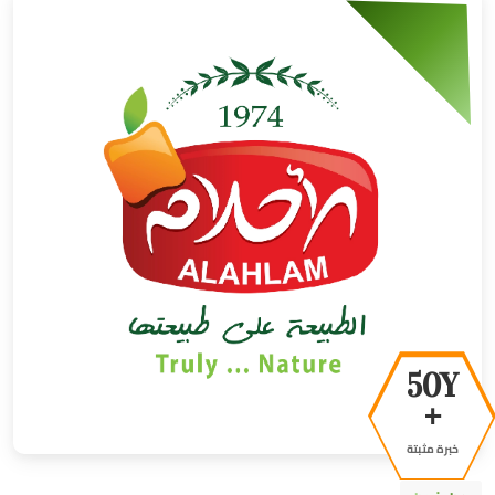
50Y
+
خبرة مثبتة