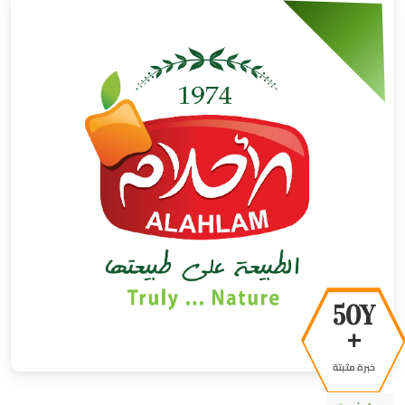
50Y
+
خبرة مثبتة