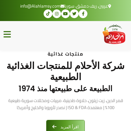
عربين، ريف دمشق، سوريا
info@Alahlamsy.com
منتجات غذائية
شركة الأحلام للمنتجات الغذائية
الطبيعية
الطبيعة على طبيعتها منذ 1974
قمر الدين، زيت زيتون، حلاوة طحينية، مربيات ومخللات سورية طبيعية
100% | معتمدة ISO & FDA | نصدر لأوروبا والخليج وأمريكا
اقرأ المزيد