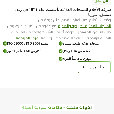
من نحن
شركة الأحلام للمنتجات الغذائية تأسست عام 1974 في ريف
دمشق، سوريا
وضعت الأحلام نصب أعينها تقديم أعلى جودة من
المنتجات الغذائية الطبيعية والصحية
. مع عقود من التميز والخبرة، ومن
خلال التزامها المستمر بالجودة، أصبحت الشركة واحدة من العلامات
التجارية الرائدة في صناعة الأغذية محلياً وعالمياً.
اعرف المزيد عنا
.
منتجات غذائية طبيعية متميزة
معتمد ISO 9001 و ISO 22000
معتمد من FDA وحلال
أكثر من 50 عاماً من التميز
موثوق به عالمياً للجودة
اقرأ المزيد
نكهات ملكية - منتجات سورية أصيلة