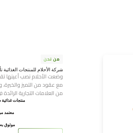
من نحن
شركة الأحلام للمنتجات الغذائية تأسست عام 1974 ف
وضعت الأحلام نصب أعينها تق
مع عقود من التميز والخبرة، و
من العلامات التجارية الرائدة ف
منتجات غذائية ط
معتمد من FDA وح
موثوق به ع