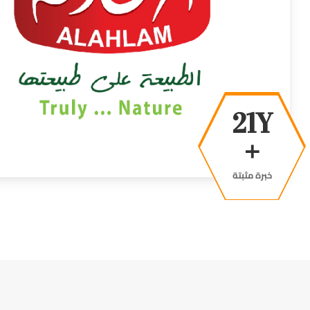
38Y
+
خبرة مثبتة