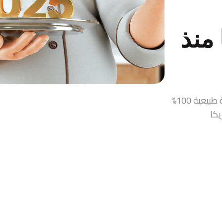
منذ
قمر الدين، زيت زيتون، حلاوة طحينية، مربيات ومخللات سورية طبيعية 100%