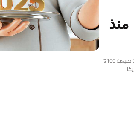
منذ
قمر الدين، زيت زيتون، حلاوة طحينية، مربيات ومخللات سورية طبيعية 100%