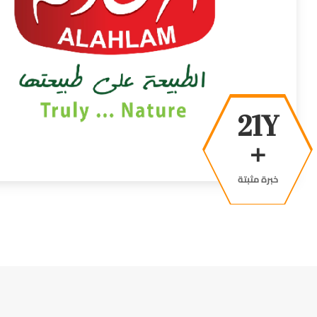
39Y
+
خبرة مثبتة