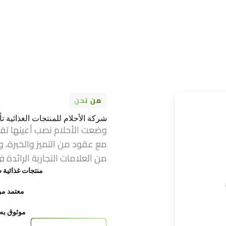
من نحن
شركة الأحلام للمنتجات الغذائية تأسست عام 1974 ف
وضعت الأحلام نصب أعينها تق
مع عقود من التميز والخبرة، و
من العلامات التجارية الرائدة ف
منتجات غذائية ط
معتمد من FDA وح
موثوق به ع