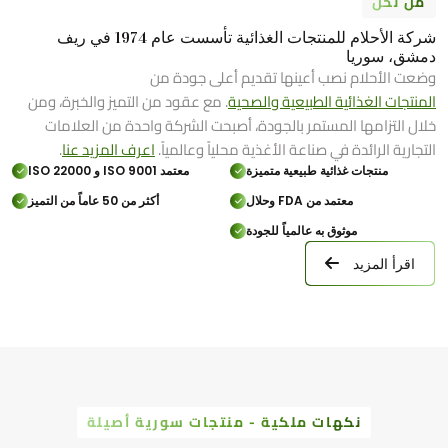
من نحن
شركة الأحلام للمنتجات الغذائية تأسست عام 1974 في ريف
دمشق، سوريا
وضعت الأحلام نصب أعينها تقديم أعلى جودة من
المنتجات الغذائية الطبيعية والصحية
. مع عقود من التميز والخبرة، ومن
خلال التزامها المستمر بالجودة، أصبحت الشركة واحدة من العلامات
التجارية الرائدة في صناعة الأغذية محلياً وعالمياً.
اعرف المزيد عنا
.
منتجات غذائية طبيعية متميزة
معتمد ISO 9001 و ISO 22000
معتمد من FDA وحلال
أكثر من 50 عاماً من التميز
موثوق به عالمياً للجودة
اقرأ المزيد
نكهات ملكية - منتجات سورية أصيلة