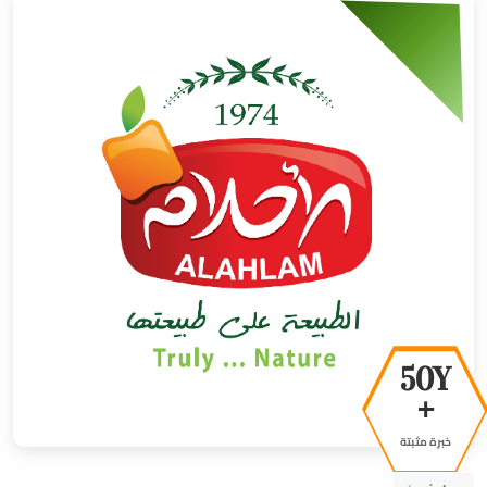
50Y
+
خبرة مثبتة