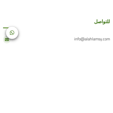
للتواصل
info@alahlamsy.com
عربين، ريف دمشق، سوريا
خدمة العملاء
+(963) 935 222 202
الرقم الأرضي
+(963) 114 076