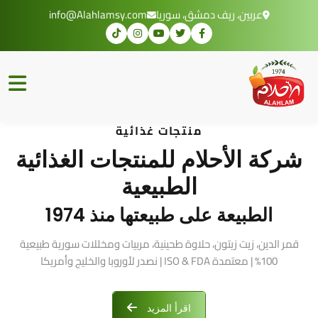
عربين، ريف دمشق، سوريا
info@Alahlamsy.com
منتجات غذائية
شركة الأحلام للمنتجات الغذائية
الطبيعية
الطبيعة على طبيعتها منذ 1974
قمر الدين، زيت زيتون، حلاوة طحينية، مربيات ومخللات سورية طبيعية
100% | معتمدة ISO & FDA | نصدر لأوروبا والخليج وأمريكا
اقرأ المزيد