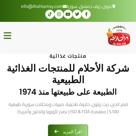
عربين، ريف دمشق، سوريا
info@Alahlamsy.com
منتجات غذائية
شركة الأحلام للمنتجات الغذائية
الطبيعية
الطبيعة على طبيعتها منذ 1974
قمر الدين، زيت زيتون، حلاوة طحينية، مربيات ومخللات سورية طبيعية
100% | معتمدة ISO & FDA | نصدر لأوروبا والخليج وأمريكا
اقرأ المزيد