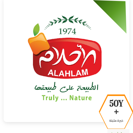
50Y
+
خبرة مثبتة