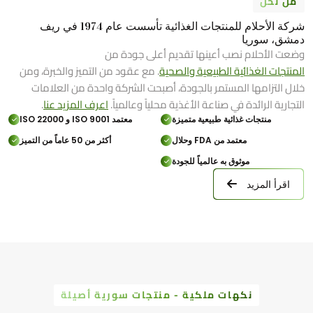
من نحن
شركة الأحلام للمنتجات الغذائية تأسست عام 1974 في ريف
دمشق، سوريا
وضعت الأحلام نصب أعينها تقديم أعلى جودة من
المنتجات الغذائية الطبيعية والصحية
. مع عقود من التميز والخبرة، ومن
خلال التزامها المستمر بالجودة، أصبحت الشركة واحدة من العلامات
التجارية الرائدة في صناعة الأغذية محلياً وعالمياً.
اعرف المزيد عنا
.
منتجات غذائية طبيعية متميزة
معتمد ISO 9001 و ISO 22000
معتمد من FDA وحلال
أكثر من 50 عاماً من التميز
موثوق به عالمياً للجودة
اقرأ المزيد
نكهات ملكية - منتجات سورية أصيلة