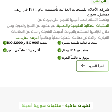
من نحن
شركة الأحلام للمنتجات الغذائية تأسست عام 1974 في ريف
دمشق، سوريا
وضعت الأحلام نصب أعينها تقديم أعلى جودة من
المنتجات الغذائية الطبيعية والصحية
. مع عقود من التميز والخبرة، ومن
خلال التزامها المستمر بالجودة، أصبحت الشركة واحدة من العلامات
التجارية الرائدة في صناعة الأغذية محلياً وعالمياً.
اعرف المزيد عنا
.
منتجات غذائية طبيعية متميزة
معتمد ISO 9001 و ISO 22000
معتمد من FDA وحلال
أكثر من 50 عاماً من التميز
موثوق به عالمياً للجودة
اقرأ المزيد
نكهات ملكية - منتجات سورية أصيلة