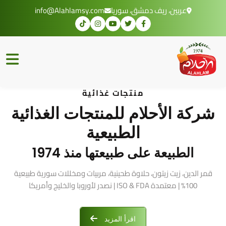
عربين، ريف دمشق، سوريا
info@Alahlamsy.com
منتجات غذائية
شركة الأحلام للمنتجات الغذائية
الطبيعية
الطبيعة على طبيعتها منذ 1974
قمر الدين، زيت زيتون، حلاوة طحينية، مربيات ومخللات سورية طبيعية
100% | معتمدة ISO & FDA | نصدر لأوروبا والخليج وأمريكا
اقرأ المزيد